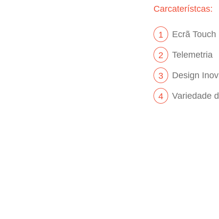
Carcaterístcas:
Ecrã Touch
1
Telemetria
2
Design Ino
3
Variedade 
4