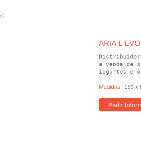
os
ARIA L EVO
Distribuidor
a venda de s
iogurtes e o
Medidas:
183 x
Pedir Info