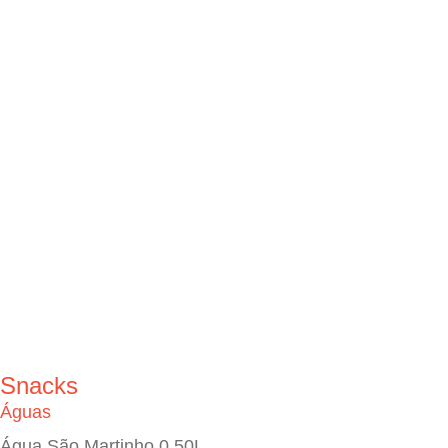
Snacks
Águas
Água São Martinho 0.50L